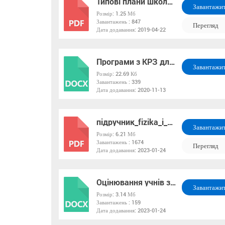
Типові плани школи ІІІ ступеню
Завантажи
Розмір:
1.25 Мб
Завантажень :
847
PDF
Перегляд
Дата додавання:
2019-04-22
Програми з КРЗ для дітей шк. віку з ООП
Завантажи
Розмір:
22.69 Кб
Завантажень :
339
DOCX
Дата додавання:
2020-11-13
підручник_fizika_i_himiya_8_torop
Завантажи
Розмір:
6.21 Мб
Завантажень :
1674
PDF
Перегляд
Дата додавання:
2023-01-24
Оцінювання учнів з ООП
Завантажи
Розмір:
3.14 Мб
Завантажень :
159
DOCX
Дата додавання:
2023-01-24