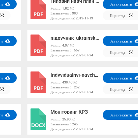
Типовий навч план спецшкіл
ти
Завантажити
Розмір:
1.82 Мб
Завантажень :
903
PDF
Перегляд
Дата додавання:
2019-11-19
підручник_ukrainska_mova_2_visotska
ти
Завантажити
Розмір:
4.97 Мб
Завантажень :
1567
PDF
Перегляд
Дата додавання:
2023-01-24
Indyvidualnyj-navchalnyj-plan-dlya-uchnya-z-OOP_-rozroblyayemo-na-raz-dva-Zastupnyk-dyrektora-shkoly-1-Sichen-2021
ти
Завантажити
Розмір:
430.48 Кб
Завантажень :
1252
PDF
Перегляд
Дата додавання:
2023-01-24
Моніторинг КРЗ
ти
Завантажити
Розмір:
25.90 Кб
Завантажень :
245
DOCX
Дата додавання:
2023-01-24