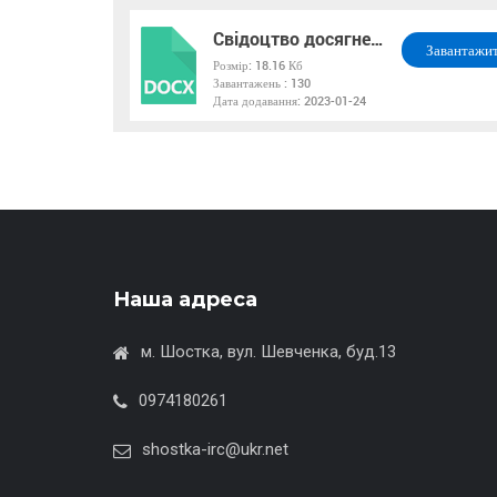
Свідоцтво досягнень учня з ООП
Завантажи
Розмір:
18.16 Кб
Завантажень :
130
DOCX
Дата додавання:
2023-01-24
Наша адреса
м. Шостка, вул. Шевченка, буд.13
0974180261
shostka-irc@ukr.net